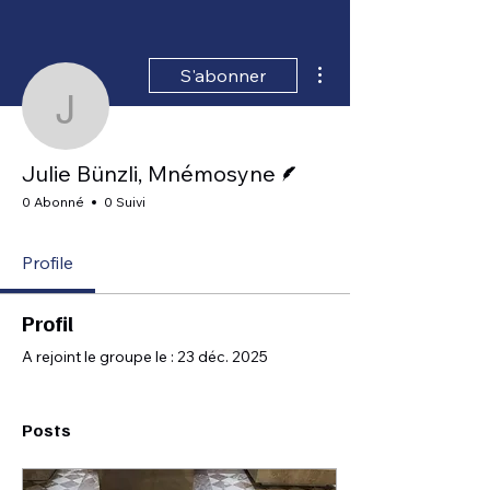
Plus d'actions
S'abonner
Julie Bünzli, Mnémosyn
Écrivain
Julie Bünzli, Mnémosyne
0 Abonné
0 Suivi
Profile
Profil
A rejoint le groupe le : 23 déc. 2025
Posts