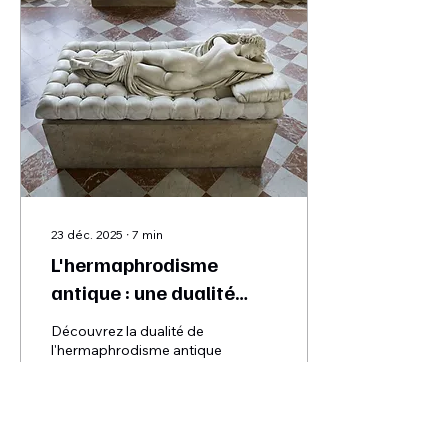
23 déc. 2025
∙
7
min
L'hermaphrodisme
antique : une dualité
symbolique et réelle
Découvrez la dualité de
l'hermaphrodisme antique
: d'un côté
Hermaphroditos, dieu
puissant et symbole
d’abondance, de l’autre les
hermaphrodites réels,