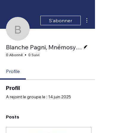
Plus d'actions
S'abonner
Blanche Pagni, Mnémo
Écrivain
Blanche Pagni, Mnémosyne
0 Abonné
0 Suivi
Profile
Profil
A rejoint le groupe le : 14 juin 2025
Posts